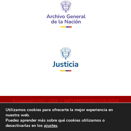
© Copyright 2017 -
2026 | IMPLEMENTADO POR AVISA
Utilizamos cookies para ofrecerte la mejor experiencia en
nuestra web.
Puedes aprender más sobre qué cookies utilizamos o
Facebook
YouTube
Instagram
desactivarlas en los
ajustes
.