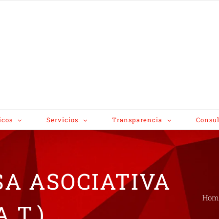
icos
Servicios
Transparencia
Consul
SA ASOCIATIVA
Hom
.T.)