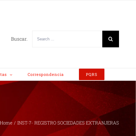
Buscar.
tas
Correspondencia
PQRS
Home
/
INST-7- REGISTRO SOCIEDADES EXTRANJERAS