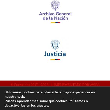
© Copyright 2017 -
2026 | IMPLEMENTADO POR AVISA
Utilizamos cookies para ofrecerte la mejor experiencia en
nuestra web.
Puedes aprender más sobre qué cookies utilizamos o
Facebook
YouTube
Instagram
desactivarlas en los
ajustes
.