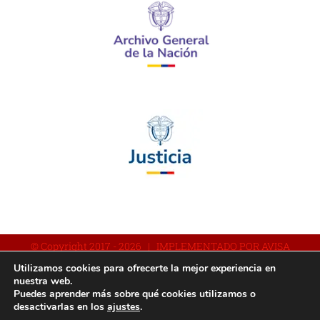
© Copyright 2017 -
2026 | IMPLEMENTADO POR AVISA
Utilizamos cookies para ofrecerte la mejor experiencia en
nuestra web.
Puedes aprender más sobre qué cookies utilizamos o
Facebook
YouTube
Instagram
desactivarlas en los
ajustes
.