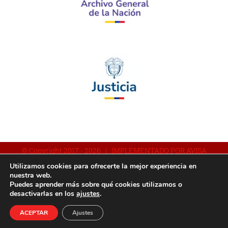
© Copyright 2017 -
2026 | IMPLEMENTADO POR AVISA
Utilizamos cookies para ofrecerte la mejor experiencia en
nuestra web.
Puedes aprender más sobre qué cookies utilizamos o
Facebook
YouTube
Instagram
desactivarlas en los
ajustes
.
ACEPTAR
Ajustes