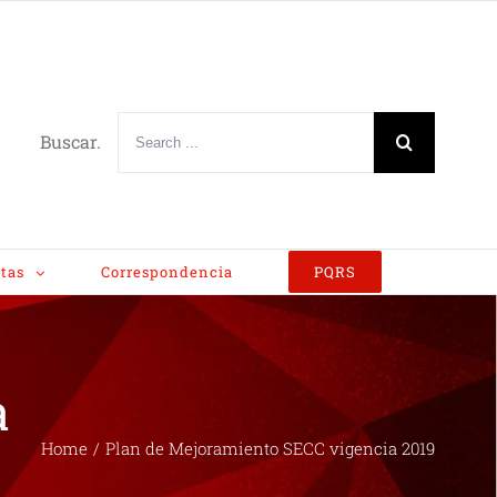
Buscar.
tas
Correspondencia
PQRS
a
Home
/
Plan de Mejoramiento SECC vigencia 2019