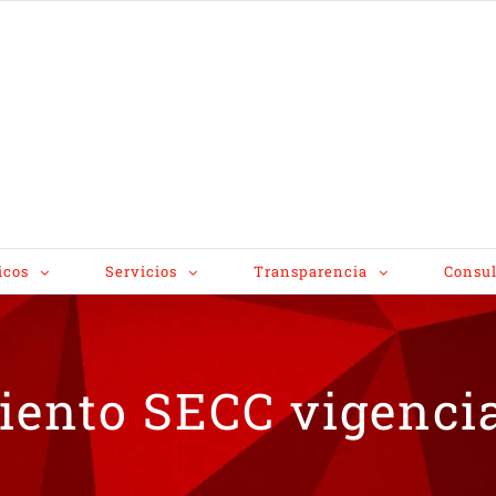
icos
Servicios
Transparencia
Consul
iento SECC vigenci