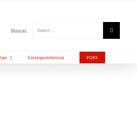
Buscar.
tas
Correspondencia
PQRS
Home
/
programa anual trabajo 2018