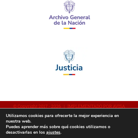
© Copyright 2017 -
2026 | IMPLEMENTADO POR AVISA
Utilizamos cookies para ofrecerte la mejor experiencia en
nuestra web.
Puedes aprender más sobre qué cookies utilizamos o
Facebook
YouTube
Instagram
desactivarlas en los
ajustes
.