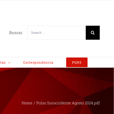
Buscar.
tas
Correspondencia
PQRS
Home
/
Pulso Suroccidente Agosto 2024.pdf