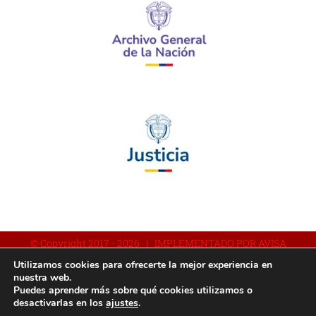
© Copyright 2017 -
2026 | IMPLEMENTADO POR AVISA
Utilizamos cookies para ofrecerte la mejor experiencia en
nuestra web.
Puedes aprender más sobre qué cookies utilizamos o
Facebook
YouTube
Instagram
desactivarlas en los
ajustes
.