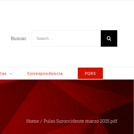
Buscar.
tas
Correspondencia
PQRS
Home
/
Pulso Suroccidente marzo 2025.pdf