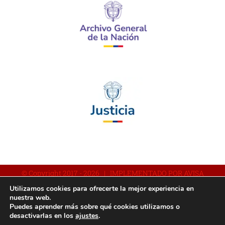
© Copyright 2017 -
2026 | IMPLEMENTADO POR AVISA
Utilizamos cookies para ofrecerte la mejor experiencia en
nuestra web.
Puedes aprender más sobre qué cookies utilizamos o
Facebook
YouTube
Instagram
desactivarlas en los
ajustes
.