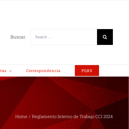
Buscar.
tas
Correspondencia
PQRS
Home
/
Reglamento Interno de Trabajo CCI 2024