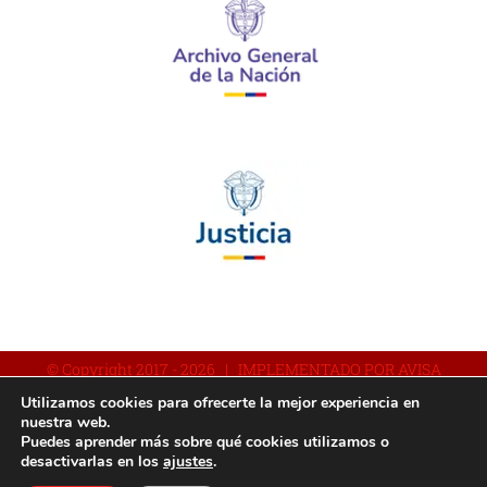
© Copyright 2017 -
2026 | IMPLEMENTADO POR AVISA
Utilizamos cookies para ofrecerte la mejor experiencia en
nuestra web.
Puedes aprender más sobre qué cookies utilizamos o
Facebook
YouTube
Instagram
desactivarlas en los
ajustes
.