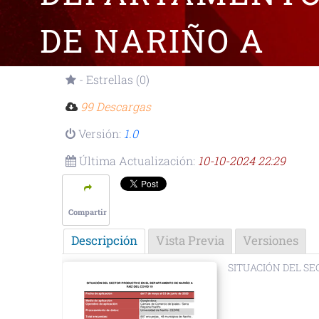
DE NARIÑO A
RAÍZ DEL COVID
- Estrellas (0)
99 Descargas
19- 2020.pdf
Versión:
1.0
Última Actualización:
10-10-2024 22:29
Compartir
Descripción
Vista Previa
Versiones
SITUACIÓN DEL SE