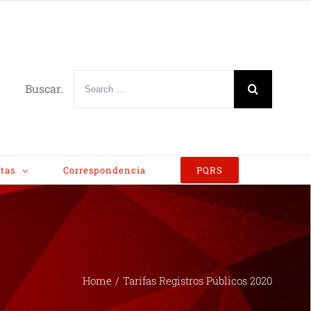
Buscar.
tas
Correspondencia
PQRS
Home
/
Tarifas Registros Públicos 2020