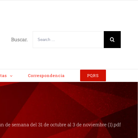
Buscar.
tas
Correspondencia
PQRS
e semana del 31 de octubre al 3 de noviembre (1).pdf