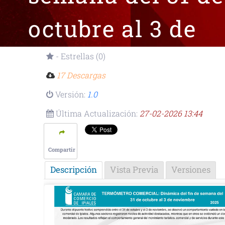
octubre al 3 de
noviembre (1).pd
- Estrellas (0)
17 Descargas
Versión:
1.0
Última Actualización:
27-02-2026 13:44
Compartir
Descripción
Vista Previa
Versiones