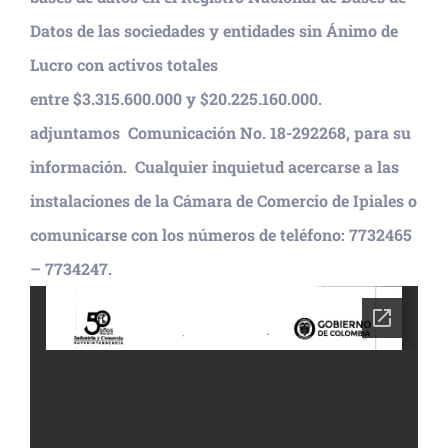
Datos de las sociedades y entidades sin Ánimo de
Lucro con activos totales
entre $3.315.600.000 y $20.
225.160.000.
adjuntamos Comunicación No. 18-292268, para su
información. Cualquier inquietud acercarse a las
instalaciones de la Cámara de Comercio de Ipiales o
comunicarse con los números de teléfono: 7732465
– 7734247.