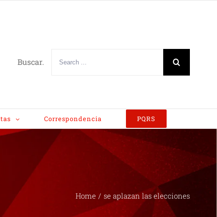
Buscar.
tas
Correspondencia
PQRS
Home
/
se aplazan las elecciones