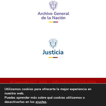
© Copyright 2017 -
2026 | IMPLEMENTADO POR AVISA
Utilizamos cookies para ofrecerte la mejor experiencia en
nuestra web.
Puedes aprender más sobre qué cookies utilizamos o
Facebook
YouTube
Instagram
desactivarlas en los
ajustes
.