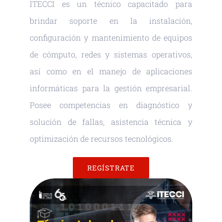
ITECCI es un técnico capacitado para
brindar soporte en la instalación,
configuración y mantenimiento de equipos
de cómputo, redes y sistemas operativos,
así como en el manejo de aplicaciones
informáticas para la gestión empresarial.
Posee competencias en diagnóstico y
solución de fallas, asistencia técnica y
optimización de recursos tecnológicos.
REGÍSTRATE