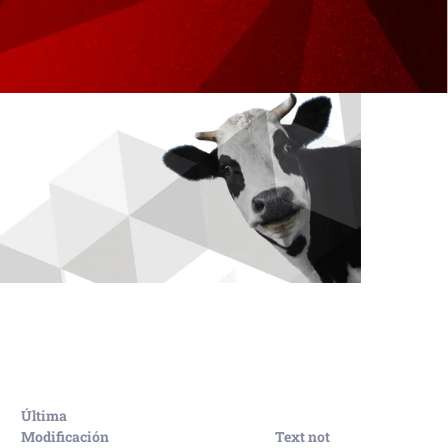
Última
Modificación
Text not