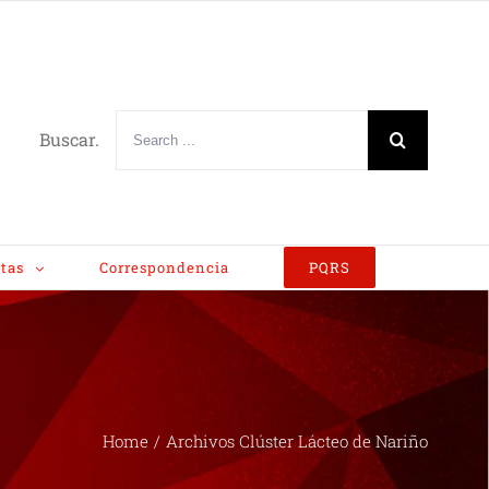
Buscar.
tas
Correspondencia
PQRS
Home
/
Archivos Clúster Lácteo de Nariño