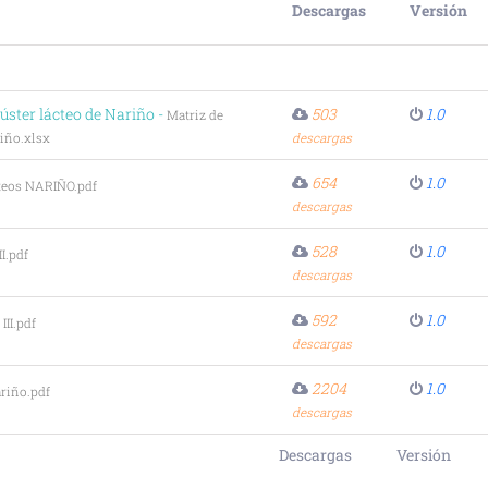
Descargas
Versión
úster lácteo de Nariño -
503
1.0
Matriz de
riño.xlsx
descargas
654
1.0
teos NARIÑO.pdf
descargas
528
1.0
I.pdf
descargas
592
1.0
III.pdf
descargas
2204
1.0
riño.pdf
descargas
Descargas
Versión