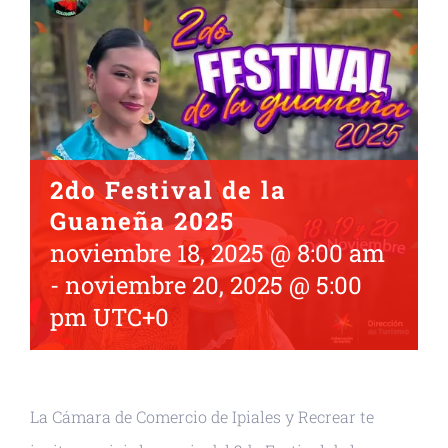
2do Festival de la
Guaneña 2025
noviembre 18, 2025 @ 8:00 am
-
noviembre 20, 2025 @ 5:00
pm
UTC+0
La Cámara de Comercio de Ipiales y Recrear te