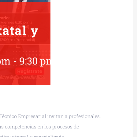
atal y
 pm
-
9:30 pm
UTC+0
Técnico Empresarial invitan a profesionales,
sus competencias en los procesos de
ión integral y especializada.