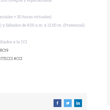
nciales + 30 horas virtuales)
) y Sábados de 8:00 a.m. a 12:00 m. (Presencial)
iliados a la CCI
v8Ct9
#ITECCI
#CCI
 ICAL
Facebook
Twitter
Linkedin