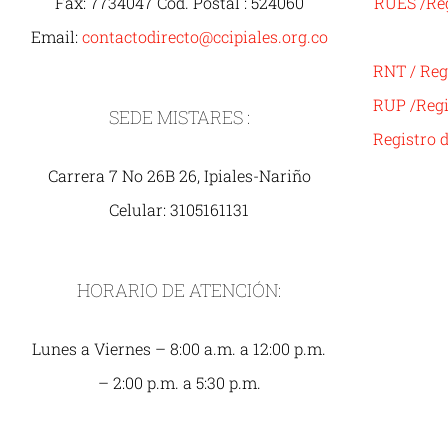
Fax: 7734047 Cod. Postal : 524060
RUES /Reg
Email:
contactodirecto@ccipiales.org.co
RNT / Reg
RUP /Regi
SEDE MISTARES :
Registro 
Carrera 7 No 26B 26, Ipiales-Nariño
Celular: 3105161131
HORARIO DE ATENCIÓN:
Lunes a Viernes – 8:00 a.m. a 12:00 p.m.
– 2:00 p.m. a 5:30 p.m.