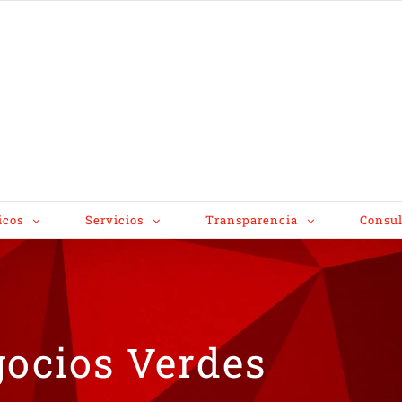
icos
Servicios
Transparencia
Consul
gocios Verdes