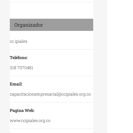
Organizador
cc ipiales
Teléfono:
318 7070481
Email:
capacitacionempresarial@ccipiales.org.co
Pagina Web:
www.ccipiales.org.co