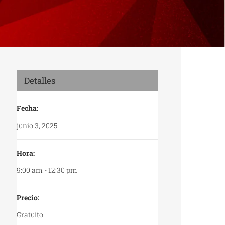
Detalles
Fecha:
junio 3, 2025
Hora:
9:00 am - 12:30 pm
Precio:
Gratuito