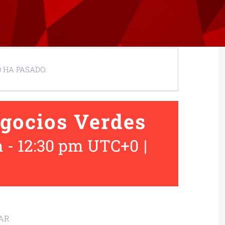
 HA PASADO.
egocios Verdes
m
-
12:30 pm
UTC+0
|
NAR