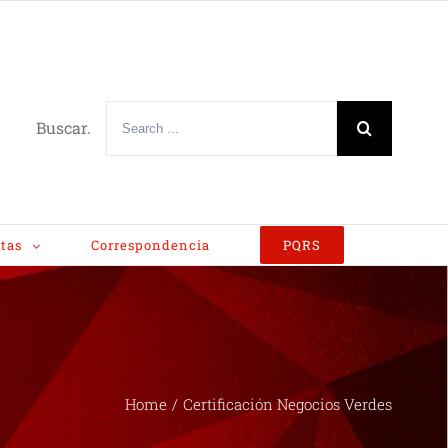
Buscar.
tas
Correspondencia
PQRS
Home
/
Certificación Negocios Verdes