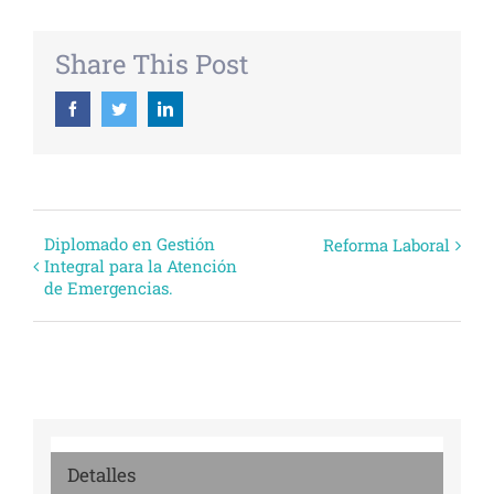
Share This Post
Facebook
Twitter
Linkedin
Evento
Diplomado en Gestión
Reforma Laboral
Integral para la Atención
Navegación
de Emergencias.
Detalles