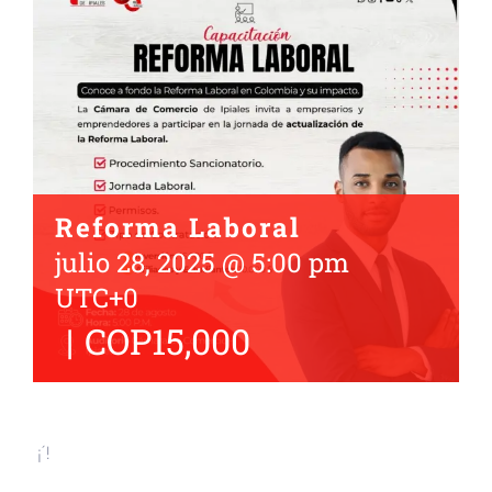
Reforma Laboral
julio 28, 2025 @ 5:00 pm
UTC+0
|
COP15,000
¡́ !