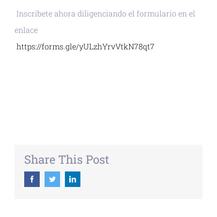
Inscríbete ahora diligenciando el formulario en el
enlace
https://forms.gle/yULzhYrvVtkN78qt7
+ GOOGLE CALENDAR
+ EXPORTAR ICAL
Share This Post
Facebook
Twitter
Linkedin