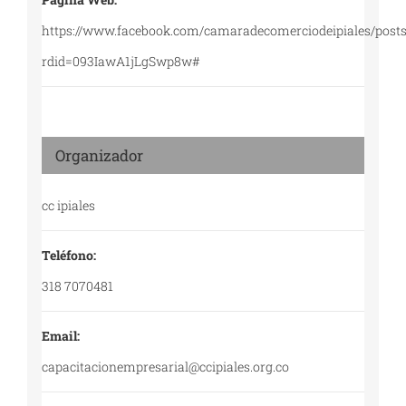
https://www.facebook.com/camaradecomerciodeipiales
rdid=093IawA1jLgSwp8w#
Organizador
cc ipiales
Teléfono:
318 7070481
Email:
capacitacionempresarial@ccipiales.org.co