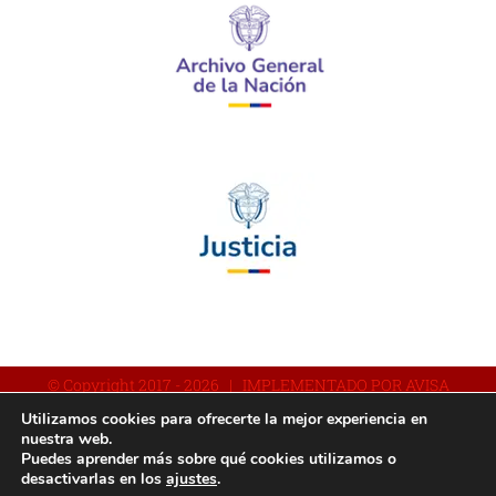
© Copyright 2017 -
2026 | IMPLEMENTADO POR AVISA
Utilizamos cookies para ofrecerte la mejor experiencia en
nuestra web.
Puedes aprender más sobre qué cookies utilizamos o
Facebook
YouTube
Instagram
desactivarlas en los
ajustes
.