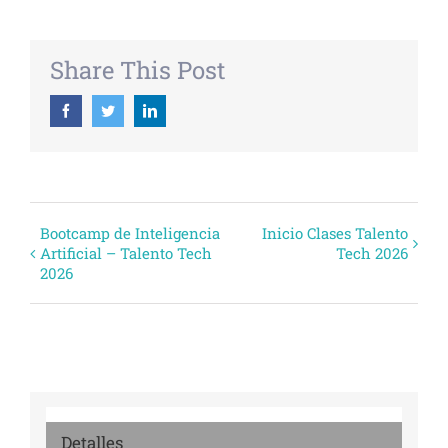
Share This Post
Facebook
Twitter
Linkedin
Evento
Bootcamp de Inteligencia
Inicio Clases Talento
Artificial – Talento Tech
Tech 2026
Navegación
2026
Detalles