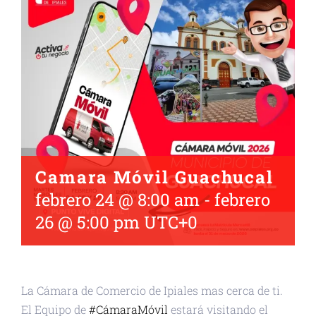
Camara Móvil Guachucal
febrero 24 @ 8:00 am
-
febrero
26 @ 5:00 pm
UTC+0
La Cámara de Comercio de Ipiales mas cerca de ti.
El Equipo de
#CámaraMóvil
estará visitando el