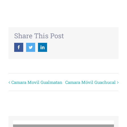
+ EXPORTAR ICAL
Share This Post
Facebook
Twitter
Linkedin
Evento
Camara Movil Gualmatan
Camara Móvil Guachucal
Navegación