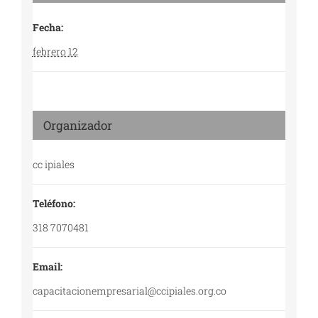
Fecha:
febrero 12
Organizador
cc ipiales
Teléfono:
318 7070481
Email:
capacitacionempresarial@ccipiales.org.co