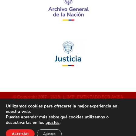
© Copyright 2017 -
2026 | IMPLEMENTADO POR AVISA
Utilizamos cookies para ofrecerte la mejor experiencia en
nuestra web.
Puedes aprender más sobre qué cookies utilizamos o
Facebook
YouTube
Instagram
desactivarlas en los
ajustes
.
ACEPTAR
Ajustes