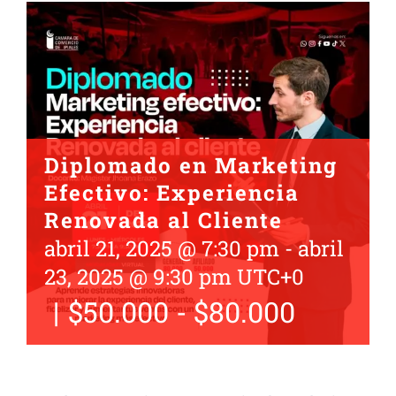
Diplomado en Marketing
Efectivo: Experiencia
Renovada al Cliente
abril 21, 2025 @ 7:30 pm
-
abril
23, 2025 @ 9:30 pm
UTC+0
|
$50.000 - $80.000