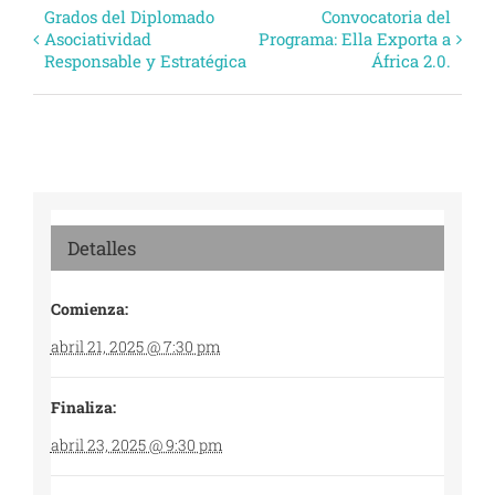
Evento
Grados del Diplomado
Convocatoria del
Asociatividad
Programa: Ella Exporta a
Navegación
Responsable y Estratégica
África 2.0.
Detalles
Comienza:
abril 21, 2025 @ 7:30 pm
Finaliza:
abril 23, 2025 @ 9:30 pm