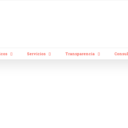
icos
Servicios
Transparencia
Consul
omado
sponsable y
Home
/
Grados