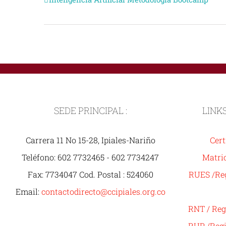
Evento
Navegación
SEDE PRINCIPAL :
LINK
Carrera 11 No 15-28, Ipiales-Nariño
Cert
Teléfono: 602 7732465 - 602 7734247
Matric
Fax: 7734047 Cod. Postal : 524060
RUES /Reg
Email:
contactodirecto@ccipiales.org.co
RNT / Reg
RUP /Regi