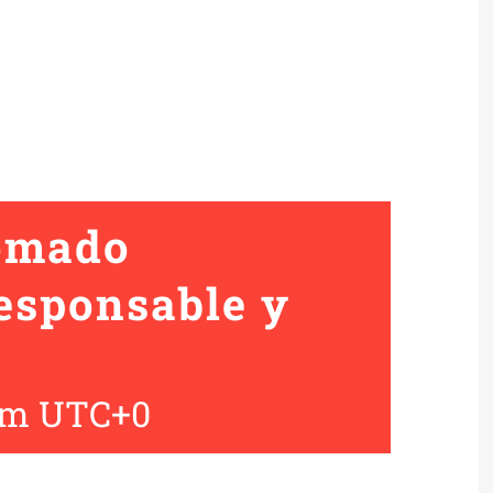
lomado
esponsable y
am
UTC+0