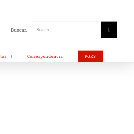
Buscar.
tas
Correspondencia
PQRS
 del Diplomado Asociatividad Responsable y Estratégica