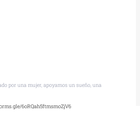
ado por una mujer, apoyamos un sueño, una
/forms.gle/6oRQah5ftmsmoZjV6
 ICAL