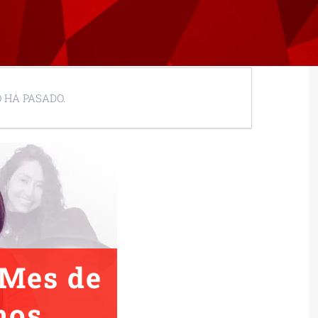
 HA PASADO.
 Mes de
mos