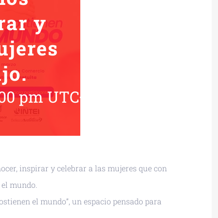
rar y
ujeres
jo.
:00 pm
UTC+0
cer, inspirar y celebrar a las mujeres que con
n el mundo.
sostienen el mundo”, un espacio pensado para