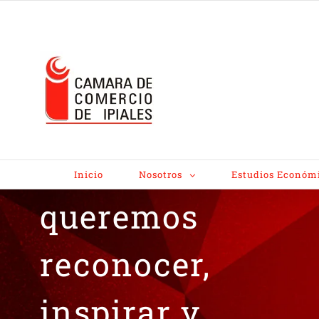
En el marco del
Mes de la Mujer,
Inicio
Nosotros
Estudios Económ
queremos
reconocer,
inspirar y