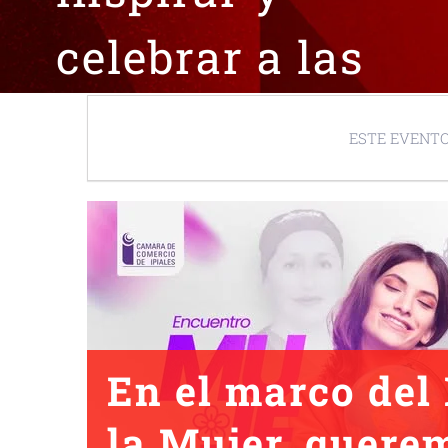
celebrar a las
mujeres que con
ESTE EVENTO
su trabajo.
En el marco del
la Mujer, quere