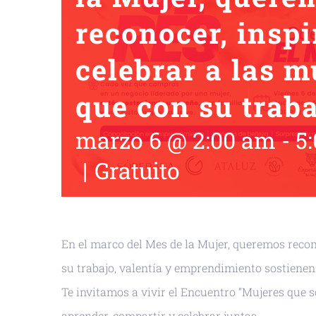
reconocer, inspi
celebrar a las m
que con su traba
marzo 6 @ 2:00 am
-
5
|
Gratuito
En el marco del Mes de la Mujer, queremos recono
su trabajo, valentía y emprendimiento sostiene
Te invitamos a vivir el Encuentro “Mujeres que 
aprender, compartir y celebrar juntas.