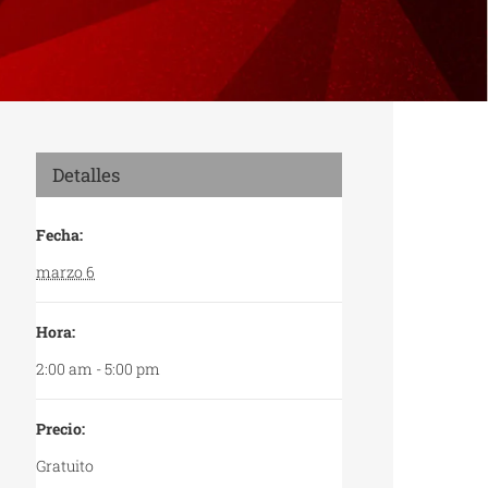
Detalles
Fecha:
marzo 6
Hora:
2:00 am - 5:00 pm
Precio:
Gratuito