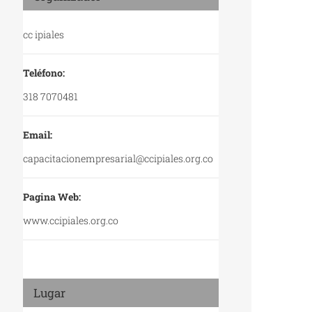
cc ipiales
Teléfono:
318 7070481
Email:
capacitacionempresarial@ccipiales.org.co
Pagina Web:
www.ccipiales.org.co
Lugar