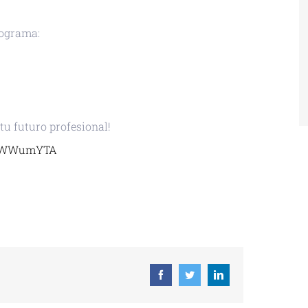
rograma:
tu futuro profesional!
iWZWWumYTA
 ICAL
Facebook
Twitter
Linkedin