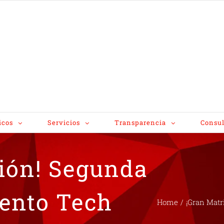
icos
Servicios
Transparencia
Consul
ción! Segunda
lento Tech
Home
/
¡Gran Matr