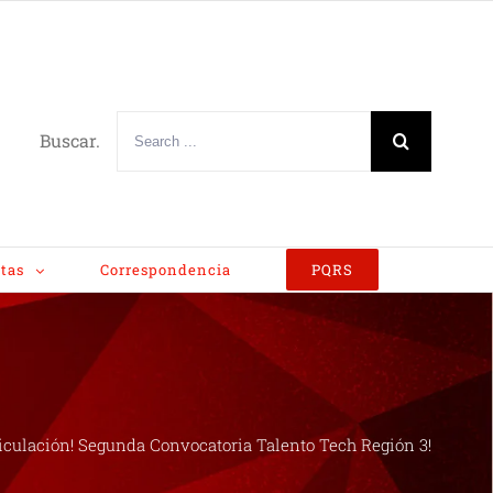
Buscar.
tas
Correspondencia
PQRS
iculación! Segunda Convocatoria Talento Tech Región 3!