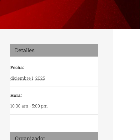
Detalles
Fecha:
diciembre 1, 2025
Hora:
10:00 am - 5:00 pm
Organizador