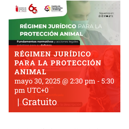
RÉGIMEN JURÍDICO
PARA LA PROTECCIÓN
ANIMAL
mayo 30, 2025 @ 2:30 pm
-
5:30
pm
UTC+0
|
Gratuito