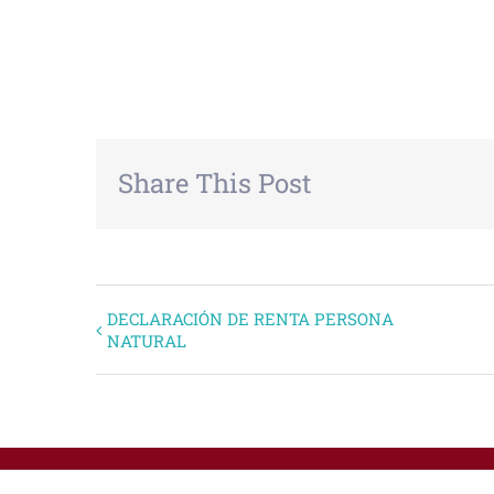
+ GOOGLE CALENDAR
+ EXPORTAR
Share This Post
Evento
DECLARACIÓN DE RENTA PERSONA
NATURAL
Navegación