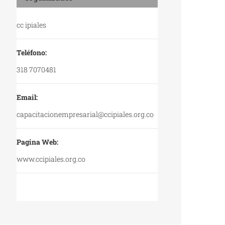
cc ipiales
Teléfono:
318 7070481
Email:
capacitacionempresarial@ccipiales.org.co
Pagina Web:
www.ccipiales.org.co