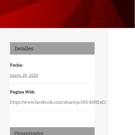
Detalles
Fecha:
mayo 25, 2025
Pagina Web:
https://www.facebook.com/share/p/1NfrAN52xC/
Organizador